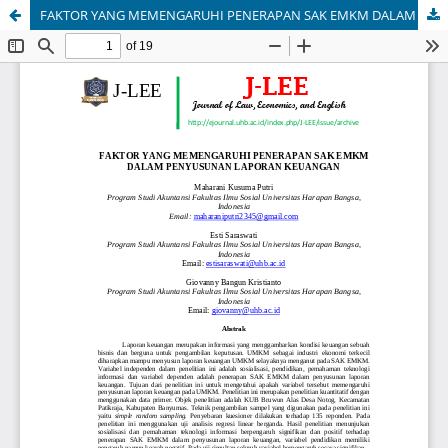
FAKTOR YANG MEMENGARUHI PENERAPAN SAK EMKM DALAM PENYUSUNAN LAPORAN KEUANGAN UMKM