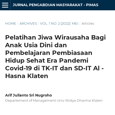
JURNAL PENGABDIAN MASYARAKAT - PIMAS
HOME
/
ARCHIVES
/
VOL. 1 NO. 2 (2022): MEI
/
Articles
Pelatihan Jiwa Wirausaha Bagi
Anak Usia Dini dan
Pembelajaran Pembiasaan
Hidup Sehat Era Pandemi
Covid-19 di TK-IT dan SD-IT Al -
Hasna Klaten
Arif Julianto Sri Nugroho
Departement of Management Univ Widya Dharma Klaten