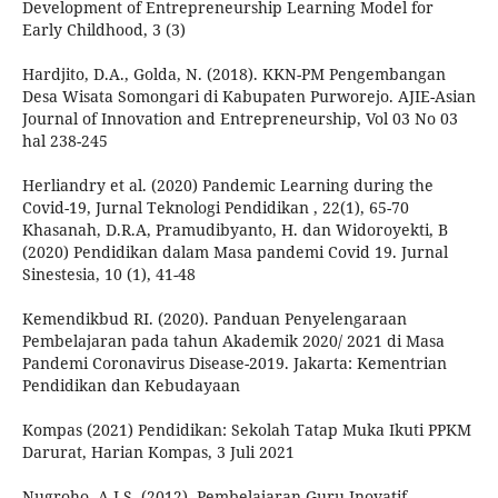
Development of Entrepreneurship Learning Model for
Early Childhood, 3 (3)
Hardjito, D.A., Golda, N. (2018). KKN-PM Pengembangan
Desa Wisata Somongari di Kabupaten Purworejo. AJIE-Asian
Journal of Innovation and Entrepreneurship, Vol 03 No 03
hal 238-245
Herliandry et al. (2020) Pandemic Learning during the
Covid-19, Jurnal Teknologi Pendidikan , 22(1), 65-70
Khasanah, D.R.A, Pramudibyanto, H. dan Widoroyekti, B
(2020) Pendidikan dalam Masa pandemi Covid 19. Jurnal
Sinestesia, 10 (1), 41-48
Kemendikbud RI. (2020). Panduan Penyelengaraan
Pembelajaran pada tahun Akademik 2020/ 2021 di Masa
Pandemi Coronavirus Disease-2019. Jakarta: Kementrian
Pendidikan dan Kebudayaan
Kompas (2021) Pendidikan: Sekolah Tatap Muka Ikuti PPKM
Darurat, Harian Kompas, 3 Juli 2021
Nugroho, A.J.S. (2012). Pembelajaran Guru Inovatif.