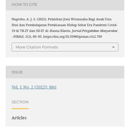
HOW TO CITE
Nugroho, A. J. S. (2022). Pelatihan Jiwa Wirausaha Bagi Anak Usia
Dini dan Pembelajaran Pembiasaan Hidup Sehat Era Pandemi Covid-
19 di TK-IT dan SD-IT Al -Hasna Klaten.
Jurnal Pengabdian Masyarakat
- PIMAS
,
1
(2), 89–95. https://doi.org/10.35960/pimas.v1i2.769
More Citation Formats
ISSUE
Vol. 1 No. 2 (2022): Mei
SECTION
Articles