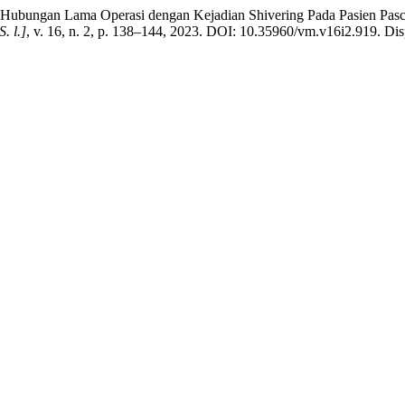
ngan Lama Operasi dengan Kejadian Shivering Pada Pasien Pasca 
S. l.]
, v. 16, n. 2, p. 138–144, 2023. DOI: 10.35960/vm.v16i2.919. Disp