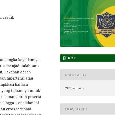
, cerdik
PDF
ahun angka kejadiannya
UH menjadi salah satu
i. Tekanan darah
PUBLISHED
an hipertensi atau
mplikasi bahkan
2022-09-26
an yang tujuannya untuk
 tekanan darah peserta
lingga. Penelitian ini
an cross sectional
HOW TO CITE