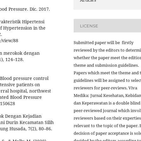
ood Pressure. Dic. 2017.
rakteristik Hipertensi
LICENSE
of Hypertension in the
2.
e/view/88
Submitted paper will be firstly
reviewed by the editors to determ
aan merokok dengan
whether the paper meet the editio
), 124–128.
theme and submission guidelines.
Papers which meet the theme and 
. Blood pressure control
guidelines will be assigned to sele
tensive patients on
reviewers for peer-reviews. Viva
erral hospital, northwest
Medika: Jurnal Kesehatan, Kebida
rated Blood Pressure
dan Keperawatan is a double blind
.S150628
peer-reviewed journal which invo
ok Dengan Kejadian
reviewers based on their experties
hni Durin Kecamatan Silih
relevant to the topic of the paper. 
ng Husada, 7(2), 80–86.
decision of paper acceptance is sol
decided by the editors according t