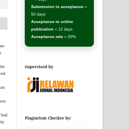
Submission to acceptance
=
50 days
Acceptance to online
publication
= 12 days
Acceptance rate
= 20%
ine
n
Supervised by
the
cted
nan
lves
Final
Plagiarism Checker by:
ely
o