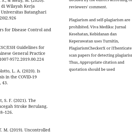
 S., & Melly, M. (2020).
 di Wilayah Kerja
reviewers' comment.
 Universitas Batanghari
v20i2.926
Plagiarism and self-plagiarism are
prohibited. Viva Medika: Jurnal
rs for Disease Control and
Kesehatan, Kebidanan dan
Keperawatan uses Turnitin,
 ESC/ESH Guidelines for
PlagiarismCheckerX or iThenticate
inese General Practice
scan papers for detecting plagiaris
sn.1007-9572.2019.00.224
Thus, Appropriate citation and
quotation should be used
otto, L. A. (2020). Is
sis in the COVID-19
 43.
t, S. F. (2021). The
ncegah Stroke Berulang.
18–126.
T. M. (2019). Uncontrolled