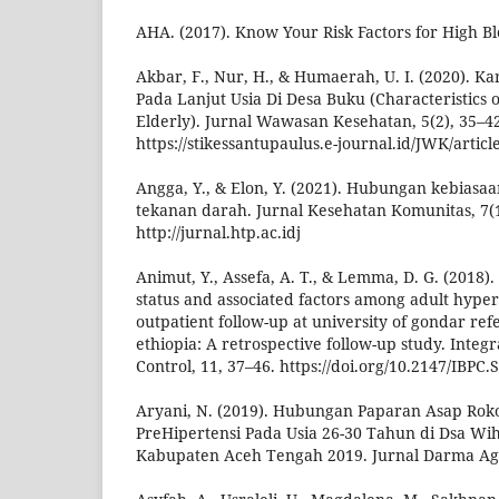
AHA. (2017). Know Your Risk Factors for High Bl
Akbar, F., Nur, H., & Humaerah, U. I. (2020). Ka
Pada Lanjut Usia Di Desa Buku (Characteristics 
Elderly). Jurnal Wawasan Kesehatan, 5(2), 35–4
https://stikessantupaulus.e-journal.id/JWK/articl
Angga, Y., & Elon, Y. (2021). Hubungan kebias
tekanan darah. Jurnal Kesehatan Komunitas, 7(1
http://jurnal.htp.ac.idj
Animut, Y., Assefa, A. T., & Lemma, D. G. (2018)
status and associated factors among adult hyper
outpatient follow-up at university of gondar ref
ethiopia: A retrospective follow-up study. Integ
Control, 11, 37–46. https://doi.org/10.2147/IBPC
Aryani, N. (2019). Hubungan Paparan Asap Rok
PreHipertensi Pada Usia 26-30 Tahun di Dsa Wi
Kabupaten Aceh Tengah 2019. Jurnal Darma Agu