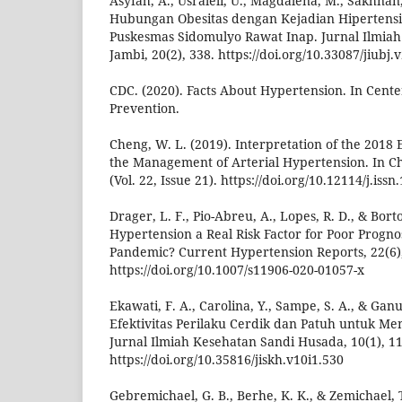
Asyfah, A., Usraleli, U., Magdalena, M., Sakhnan,
Hubungan Obesitas dengan Kejadian Hipertensi
Puskesmas Sidomulyo Rawat Inap. Jurnal Ilmiah
Jambi, 20(2), 338. https://doi.org/10.33087/jiubj.
CDC. (2020). Facts About Hypertension. In Cente
Prevention.
Cheng, W. L. (2019). Interpretation of the 2018
the Management of Arterial Hypertension. In Ch
(Vol. 22, Issue 21). https://doi.org/10.12114/j.is
Drager, L. F., Pio-Abreu, A., Lopes, R. D., & Bortol
Hypertension a Real Risk Factor for Poor Progno
Pandemic? Current Hypertension Reports, 22(6),
https://doi.org/10.1007/s11906-020-01057-x
Ekawati, F. A., Carolina, Y., Sampe, S. A., & Ganu
Efektivitas Perilaku Cerdik dan Patuh untuk Me
Jurnal Ilmiah Kesehatan Sandi Husada, 10(1), 1
https://doi.org/10.35816/jiskh.v10i1.530
Gebremichael, G. B., Berhe, K. K., & Zemichael, 