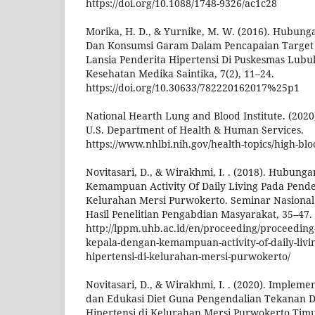
https://doi.org/10.1088/1748-9326/ac1c28
Morika, H. D., & Yurnike, M. W. (2016). Hubung
Dan Konsumsi Garam Dalam Pencapaian Target
Lansia Penderita Hipertensi Di Puskesmas Lubu
Kesehatan Medika Saintika, 7(2), 11–24.
https://doi.org/10.30633/782220162017%25p1
National Hearth Lung and Blood Institute. (2020
U.S. Department of Health & Human Services.
https://www.nhlbi.nih.gov/health-topics/high-bl
Novitasari, D., & Wirakhmi, I. . (2018). Hubun
Kemampuan Activity Of Daily Living Pada Pender
Kelurahan Mersi Purwokerto. Seminar Nasional 
Hasil Penelitian Pengabdian Masyarakat, 35–47.
http://lppm.uhb.ac.id/en/proceeding/proceedin
kepala-dengan-kemampuan-activity-of-daily-livi
hipertensi-di-kelurahan-mersi-purwokerto/
Novitasari, D., & Wirakhmi, I. . (2020). Impleme
dan Edukasi Diet Guna Pengendalian Tekanan D
Hipertensi di Kelurahan Mersi Purwokerto Timur