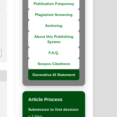
Publication Frequency
.
Plagiarism Screening
Archiving
About this Publishing
System
F.A.Q.
Scopus Citedness
Generative AI Statement
Article Process
Submission to first decision
= 7 days