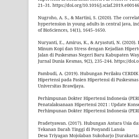
21–31. https://doi.org/10.1016/j.sciaf.2019.e0014
Nugroho, A. S., & Martini, S. (2020). The correl
hypertension in young adults in central java, i
of BioSciences, 14(1), 1645–1650.
Nuryanti, E., Amirus, K., & Aryastuti, N. (2020
Minum Kopi dan Stress dengan Kejadian Hipert
Jalan di Puskesmas Negeri Baru Kabupaten Wa
Jurnal Dunia Kesmas, 9(2), 235–244. https://doi.
Pambudi, A. (2019). Hubungan Perilaku CERDIK
Hipertensi pada Pasien Hipertensi di Puskesma
Universitas Brawijaya.
Perhimpunan Dokter Hipertensi Indonesia (PERH
Penatalaksanaan Hipertensi 2021 : Update Kons
Perhimpunan Dokter Hipertensi Indonesia (PER
Pradetyawan. (2017). Hubungan Antara Usia da
Tekanan Darah Tinggi di Posyandi Lansia
Desa Triyagan Mojolaban Sukoharjo [Surakarta: