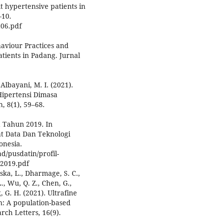
t hypertensive patients in
–10.
a06.pdf
ehaviour Practices and
tients in Padang. Jurnal
& Albayani, M. I. (2021).
Hipertensi Dimasa
, 8(1), 59–68.
a Tahun 2019. In
t Data Dan Teknologi
onesia.
d/pusdatin/profil-
-2019.pdf
wska, L., Dharmage, S. C.,
 L., Wu, Q. Z., Chen, G.,
, G. H. (2021). Ultrafine
n: A population-based
ch Letters, 16(9).