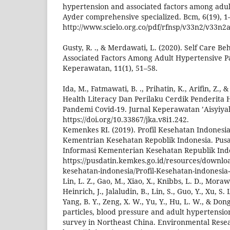
hypertension and associated factors among adul
Ayder comprehensive specialized. Bcm, 6(19), 1
http://www.scielo.org.co/pdf/rfnsp/v33n2/v33n2
Gusty, R. ., & Merdawati, L. (2020). Self Care B
Associated Factors Among Adult Hypertensive Pa
Keperawatan, 11(1), 51–58.
Ida, M., Fatmawati, B. ., Prihatin, K., Arifin, Z., 
Health Literacy Dan Perilaku Cerdik Penderita 
Pandemi Covid-19. Jurnal Keperawatan ’Aisyiyah
https://doi.org/10.33867/jka.v8i1.242.
Kemenkes RI. (2019). Profil Kesehatan Indonesi
Kementrian Kesehatan Repoblik Indonesia. Pusa
Informasi Kementerian Kesehatan Republik Ind
https://pusdatin.kemkes.go.id/resources/downloa
kesehatan-indonesia/Profil-Kesehatan-indonesia
Lin, L. Z., Gao, M., Xiao, X., Knibbs, L. D., Mora
Heinrich, J., Jalaludin, B., Lin, S., Guo, Y., Xu, S.
Yang, B. Y., Zeng, X. W., Yu, Y., Hu, L. W., & Dong
particles, blood pressure and adult hypertensio
survey in Northeast China. Environmental Resear