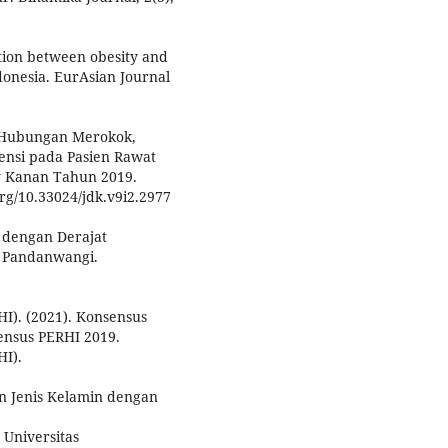
6
ation between obesity and
ndonesia. EurAsian Journal
). Hubungan Merokok,
ensi pada Pasien Rawat
y Kanan Tahun 2019.
org/10.33024/jdk.v9i2.2977
 dengan Derajat
s Pandanwangi.
I). (2021). Konsensus
ensus PERHI 2019.
HI).
n Jenis Kelamin dengan
 Universitas