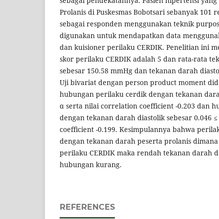
sebagai pendekatannya. Pasien hipertensi yang 
Prolanis di Puskesmas Bobotsari sebanyak 101 
sebagai responden menggunakan teknik purposi
digunakan untuk mendapatkan data mengguna
dan kuisioner perilaku CERDIK. Penelitian ini 
skor perilaku CERDIK adalah 5 dan rata-rata tek
sebesar 150.58 mmHg dan tekanan darah diasto
Uji bivariat dengan person product moment dida
hubungan perilaku cerdik dengan tekanan darah 
α serta nilai correlation coefficient -0.203 dan
dengan tekanan darah diastolik sebesar 0.046 ≤ α
coefficient -0.199. Kesimpulannya bahwa peri
dengan tekanan darah peserta prolanis diman
perilaku CERDIK maka rendah tekanan darah 
hubungan kurang.
REFERENCES