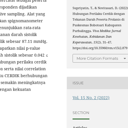
tercatat sebagai peserta
responden dijadikan
Supriyatin, T., & Novitasari, D. (2022)
ve sampling. Alat yang
Hubungan Perilaku Cerdik dengan
Tekanan Darah Peserta Prolanis di
kan spignomanometer
Puskesmas Bobotsari Kabupaten
menunjukkan rata-rata
Purbalingga.
Viva Medika: Jurnal
anan darah sistolik
Kesehatan, Kebidanan Dan
lik sebesar 87.11 mmHg.
Keperawatan
,
15
(2), 31–47.
patkan nilai p-value
https://doi.org/10.35960/vm.v15i2.879
sistolik sebesar 0.042 ≤
More Citation Formats
 hubungan perilaku cerdik
 serta nilai correlation
laku CERDIK berhubungan
a semakin meningkatnya
ISSUE
dengan kekuatan
Vol. 15 No. 2 (2022)
SECTION
Articles