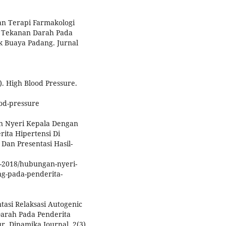
an Terapi Farmakologi
 Tekanan Darah Pada
k Buaya Padang. Jurnal
). High Blood Pressure.
ood-pressure
gan Nyeri Kepala Dengan
ita Hipertensi Di
Dan Presentasi Hasil-
g-2018/hubungan-nyeri-
ng-pada-penderita-
ntasi Relaksasi Autogenic
arah Pada Penderita
. Dinamika Journal, 2(3),