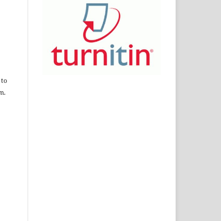
 to
m.